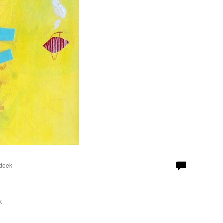
 doek
k