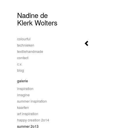
Nadine de
Klerk Wolters
colourful
technieken
textilehandmade
contact
c.v.
blog
galerie
inspiration
imagine
summer inspiration
kaarten
art inspiration
happy creation 2o14
summer 2o13