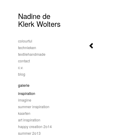
Nadine de
Klerk Wolters
colourful
technieken
textilehandmade
contact
c.v.
blog
galerie
inspiration
imagine
summer inspiration
kaarten
art inspiration
happy creation 2o14
summer 2o13