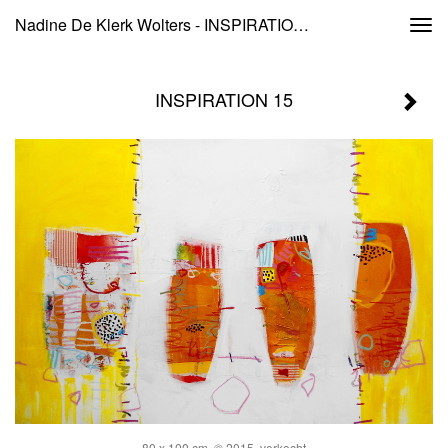
Nadine De Klerk Wolters - INSPIRATION 15
Togg
navi
INSPIRATION 15
80 x 100 cm, © 2015, verkocht